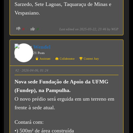
Sarzedo, Sete Lagoas, Taquaraçu de Minas e
Vespasiano.
C
C
0
0
Last edited on 2025-03-22, 23:46 by
WGP
l
l
i
i
c
c
k
k
f
f
Wendel
o
o
r
r
21 Posts
t
t
h
h
Assistant
Collaborator
Contest Jury
u
u
m
m
b
b
s
s
#2
· 2026-04-06, 01:24
d
u
o
p
w
.
Nova sede Fundação de Apoio da UFMG
n
.
(Fundep), na Pampulha.
O novo prédio será erguida em um terreno em
frente à sede atual.
Contará com:
•) 500m² de área construída