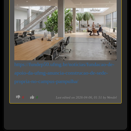
https://fundep50.ufmg.br/noticias/fundacao-de-
apoio-da-ufmg-anuncia-construcao-de-sede-
propria-no-campus-pampulha/
C
C
0
0
Last edited on 2026-04-06, 01:51 by
Wendel
l
l
i
i
c
c
k
k
f
f
o
o
r
r
t
t
h
h
u
u