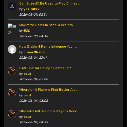
Can SpeedX Be Used to Play Chines …
by
yezi8899
2026-08-09, 02:54
Maximize Gains in Steal a Brainro …
by
鲍尔
2026-08-08, 04:36
How Diablo 4 Items Influence Your …
by
LunarShade
2026-08-04, 23:11
U4N Tips for College Football 27 …
by
paul
2026-08-04, 05:08
Where U4N Players Find Better Aio …
by
paul
2026-08-04, 05:02
Why U4N ARC Raiders Players Need …
by
paul
2026-08-04, 04:55