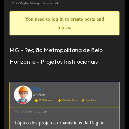
breadcrumbs
MG - Região Metropolitana de Belo …
-
You
You need to log in to create posts and
are
topics.
here:
MG - Região Metropolitana de Belo
Horizonte - Projetos Institucionais
Bob
426 Posts
Collaborator
Contest Jury
Watchman
#1
· 2025-03-22, 19:30
Tópico dos projetos urbanísticos da Região