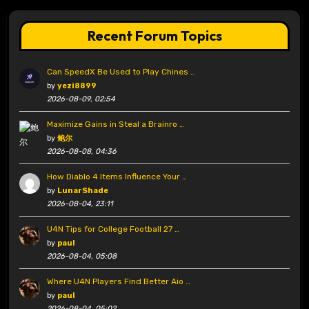
Recent Forum Topics
Can SpeedX Be Used to Play Chines …
by
yezi8899
2026-08-09, 02:54
Maximize Gains in Steal a Brainro …
by
鲍尔
2026-08-08, 04:36
How Diablo 4 Items Influence Your …
by
LunarShade
2026-08-04, 23:11
U4N Tips for College Football 27 …
by
paul
2026-08-04, 05:08
Where U4N Players Find Better Aio …
by
paul
2026-08-04, 05:02