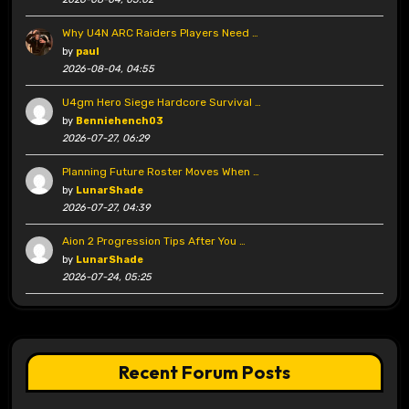
Why U4N ARC Raiders Players Need …
by
paul
2026-08-04, 04:55
U4gm Hero Siege Hardcore Survival …
by
Benniehench03
2026-07-27, 06:29
Planning Future Roster Moves When …
by
LunarShade
2026-07-27, 04:39
Aion 2 Progression Tips After You …
by
LunarShade
2026-07-24, 05:25
Recent Forum Posts